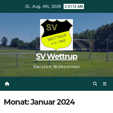
Zum
Di.. Aug. 4th, 2026
2:51:14 AM
Inhalt
springen
SV Wettrup
Herzlich Willkommen
Monat:
Januar 2024