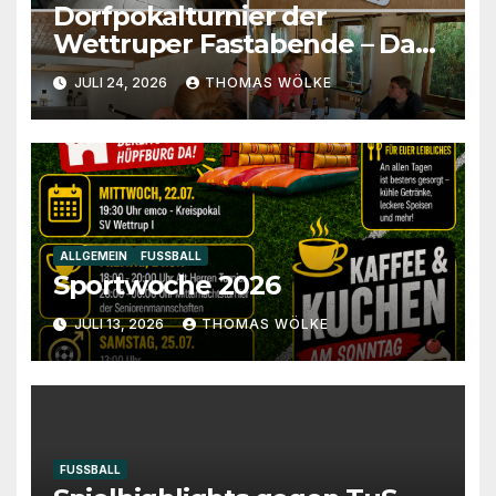
Dorfpokalturnier der
Wettruper Fastabende – Das
Finale steht bevor!
JULI 24, 2026
THOMAS WÖLKE
ALLGEMEIN
FUSSBALL
Sportwoche 2026
JULI 13, 2026
THOMAS WÖLKE
FUSSBALL