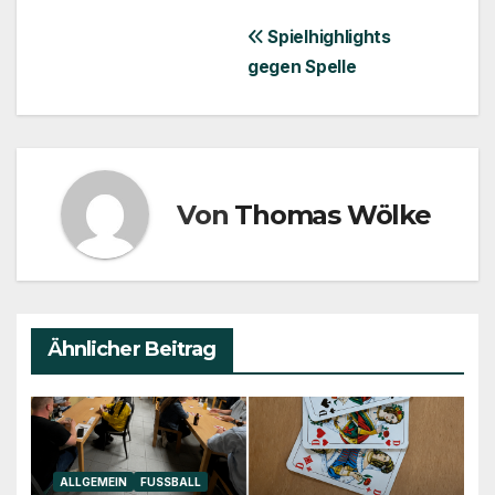
Beitragsnavigation
Spielhighlights
gegen Spelle
Von
Thomas Wölke
Ähnlicher Beitrag
ALLGEMEIN
FUSSBALL